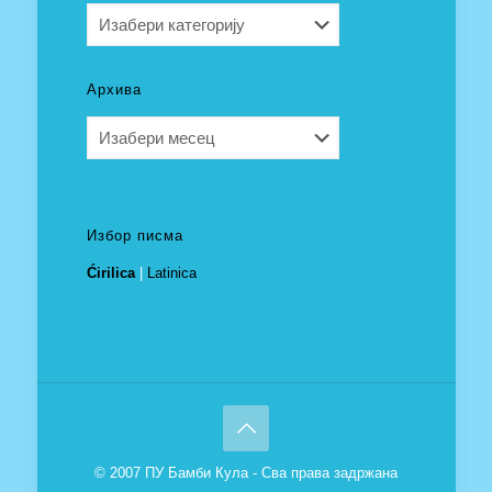
Категорије
Архива
Архива
Избор писма
Ćirilica
|
Latinica
© 2007 ПУ Бамби Кула - Сва права задржана