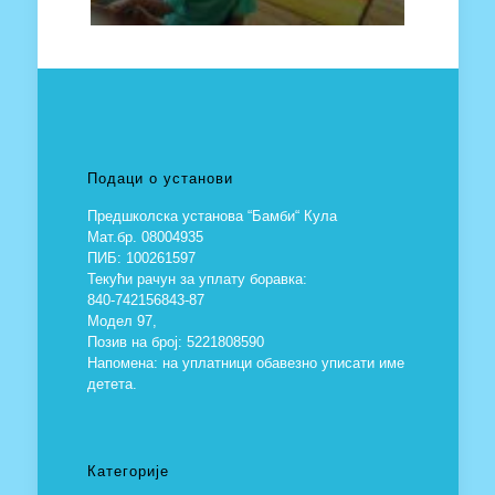
Подаци о установи
Предшколска установа “Бамби“ Кула
Мат.бр. 08004935
ПИБ: 100261597
Текући рачун за уплату боравка:
840-742156843-87
Модел 97,
Позив на број: 5221808590
Напомена: на уплатници обавезно уписати име
детета.
Категорије