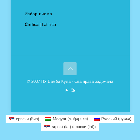
Избор писма
Ćirilica
|
Latinica
© 2007 ПУ Бамби Кула - Сва права задржана
српски (ћир)
Magyar
(
мађарски
)
Русский
(
руски
)
srpski (lat)
(
српски (lat)
)