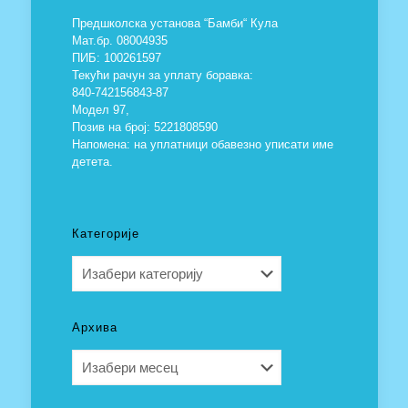
Предшколска установа “Бамби“ Кула
Мат.бр. 08004935
ПИБ: 100261597
Текући рачун за уплату боравка:
840-742156843-87
Модел 97,
Позив на број: 5221808590
Напомена: на уплатници обавезно уписати име
детета.
Категорије
Категорије
Архива
Архива