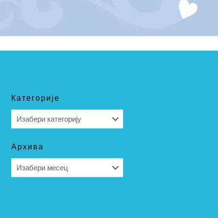
Категорије
Категорије
Архива
Архива