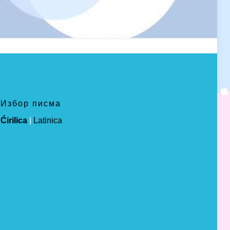
Избор писма
Ćirilica
|
Latinica