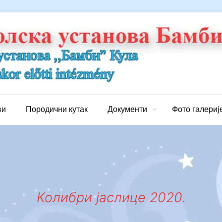
ви
Породични кутак
Документи
Фото галериј
Колибри јаслице 2020.