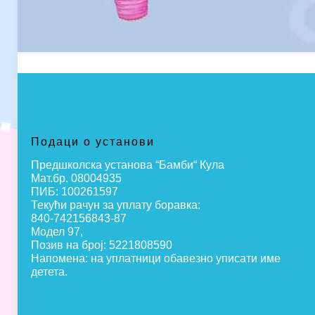
Подаци о установи
Предшколска установа “Бамби“ Кула
Мат.бр. 08004935
ПИБ: 100261597
Текући рачун за уплату боравка:
840-742156843-87
Модел 97,
Позив на број: 5221808590
Напомена: на уплатници обавезно уписати име
детета.