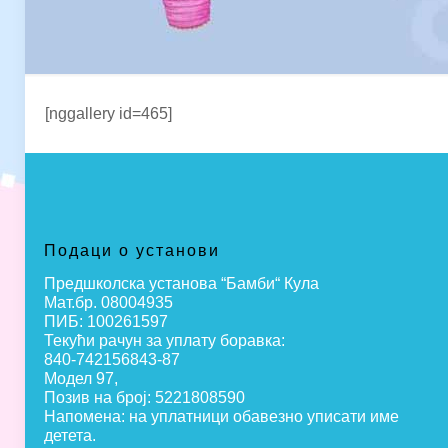
[nggallery id=465]
Подаци о установи
Предшколска установа “Бамби“ Кула
Мат.бр. 08004935
ПИБ: 100261597
Текући рачун за уплату боравка:
840-742156843-87
Модел 97,
Позив на број: 5221808590
Напомена: на уплатници обавезно уписати име
детета.