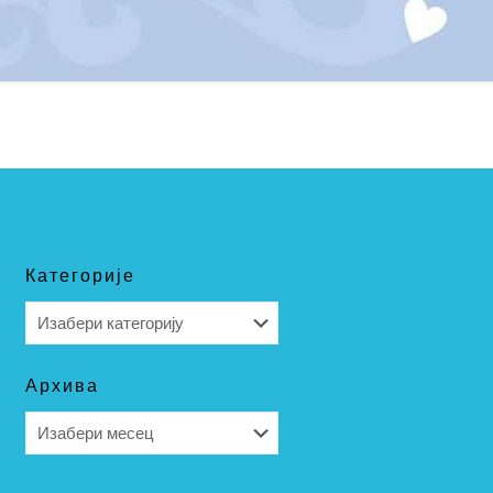
Категорије
Категорије
Архива
Архива