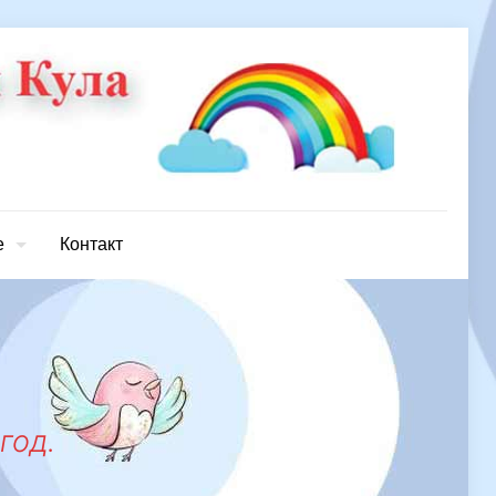
е
Контакт
год.