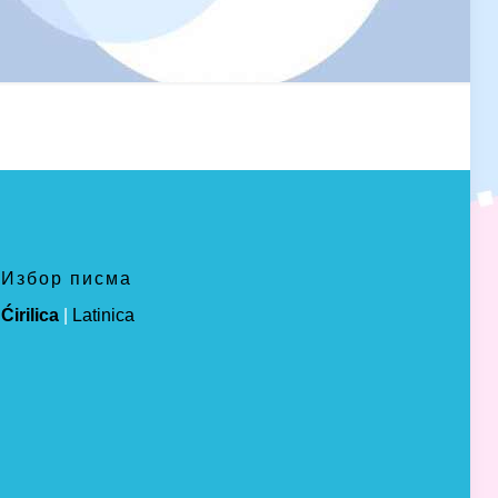
Избор писма
Ćirilica
|
Latinica