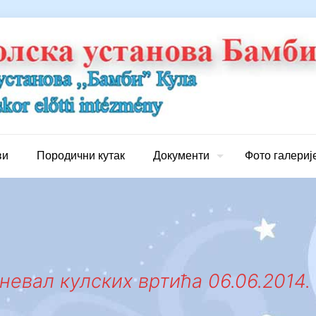
ви
Породични кутак
Документи
Фото галериј
невал кулских вртића 06.06.2014. 