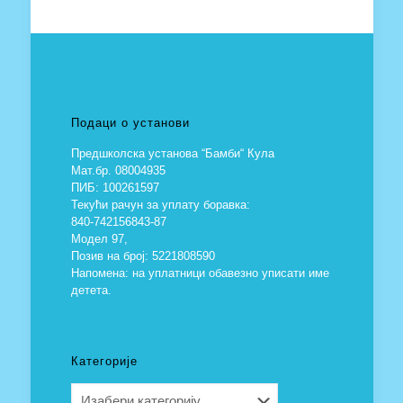
Подаци о установи
Предшколска установа “Бамби“ Кула
Мат.бр. 08004935
ПИБ: 100261597
Текући рачун за уплату боравка:
840-742156843-87
Модел 97,
Позив на број: 5221808590
Напомена: на уплатници обавезно уписати име
детета.
Категорије
Категорије