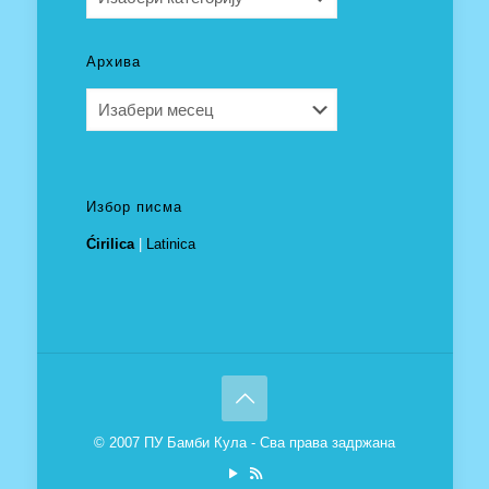
Архива
Архива
Избор писма
Ćirilica
|
Latinica
© 2007 ПУ Бамби Кула - Сва права задржана