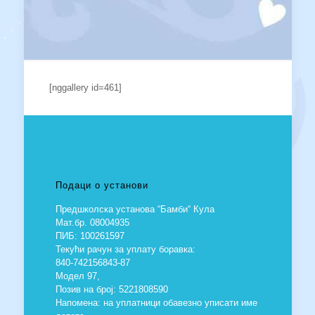
[nggallery id=461]
Подаци о установи
Предшколска установа “Бамби“ Кула
Мат.бр. 08004935
ПИБ: 100261597
Текући рачун за уплату боравка:
840-742156843-87
Модел 97,
Позив на број: 5221808590
Напомена: на уплатници обавезно уписати име