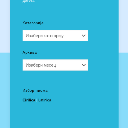
детета.
Категорије
Категорије
Архива
Архива
Избор писма
Ćirilica
|
Latinica