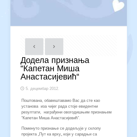
Додела признања
“Капетан Миша
Анастасијевић“
5. децембар 2012.
Поштована, обавештавамо Вас да сте као
установа иза чијег рада стоје евидентни
резултати, награђени овогодишњим признањем
“Капетан Миша Анастасијевић”.
Поменуто признање се додељује у склопу
пројекта „Пут ка врху„ који у сарадњи са