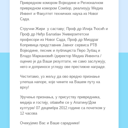
Привредном комором Војводине и Регионалном
привредном комором Сомбор, реализују Медиа
Инвент и Факултет техничких наука из Новог
Сада.
Стручни Жири у саставу; Проф.др Илија Ћосић и
Проф.др Неђо Балабан Универзитетски
професори из Новог Сада, Проф.др Миодраг
Копривица представник Јавног сервиса РТВ
Војводине, песник и публициста Перо Зубац и
Владо Маркановић /директор Медиа Инвента /
оценио је да Ваши резултати, не само заслужују,
него и доприносе угледу ове престижне награде.
Честитамо, уз жељу да ово вредно признање
улепша напоре, које чините на Вашем путу ка
врху!
Уручење признања, у присуству привредника,
медија и гостију, обавиће се у Апатину/Дом
културе/ 07 децембра 2012.године са почетком у
12 часова
Очекујемо Вас и Ваше сараднике!