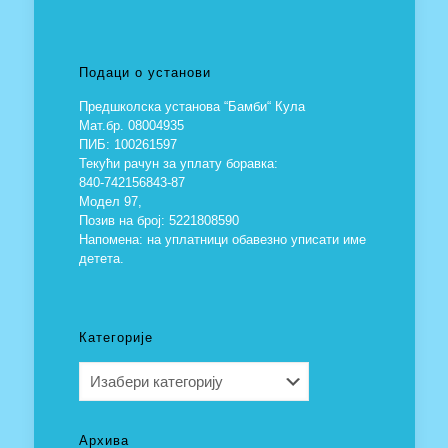
Подаци о установи
Предшколска установа “Бамби“ Кула
Мат.бр. 08004935
ПИБ: 100261597
Текући рачун за уплату боравка:
840-742156843-87
Модел 97,
Позив на број: 5221808590
Напомена: на уплатници обавезно уписати име
детета.
Категорије
Категорије
Архива