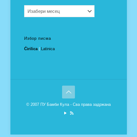
Архива
Избор писма
Ćirilica
|
Latinica
© 2007 ПУ Бамби Кула - Сва права задржана