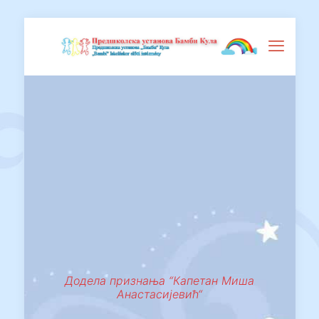
Додела признања “Капетан Миша
Анастасијевић“