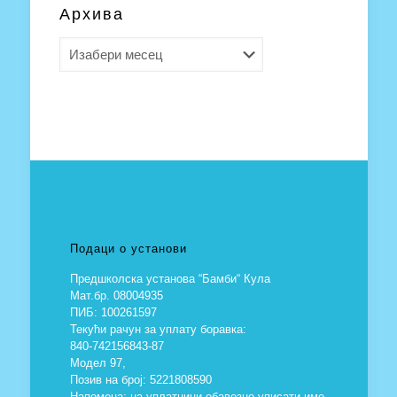
Архива
Архива
Подаци о установи
Предшколска установа “Бамби“ Кула
Мат.бр. 08004935
ПИБ: 100261597
Текући рачун за уплату боравка:
840-742156843-87
Модел 97,
Позив на број: 5221808590
Напомена: на уплатници обавезно уписати име