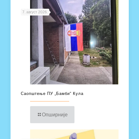
7. август 2026.
Саопштење ПУ „Бамби“ Кула
Опширније