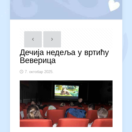
Дечија недеља у вртићу
Веверица
7. октобар 2025.