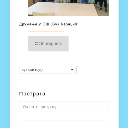
Дружење у ОШ „Вук Караџић“
Опширније
српски (cyr)
Претрага