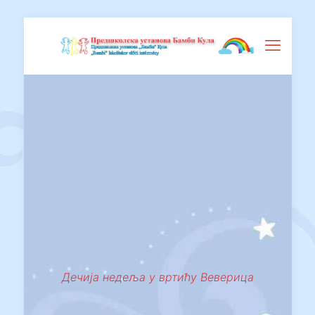
Дечија недеља у вртићу Веверица