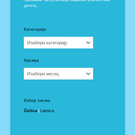
детета.
Категорије
Категорије
Архива
Архива
Избор писма
Ćirilica
|
Latinica