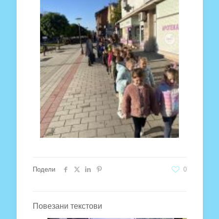
Подели
0
Повезани текстови