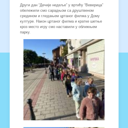
Други дан “Дечије недеље” у вртићу “Веверица”
обележили смо сарадњом са друштвеном
средином и гледањем цртаног филма у Дому
културе. Након цртаног филма и кратке шетње
кроз место игру смо наставили у оближњем
парку.