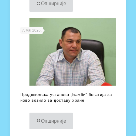
Опширније
7. мај 2026.
Предшколска установа „Бамби“ богатија за
ново возило за доставу хране
Опширније