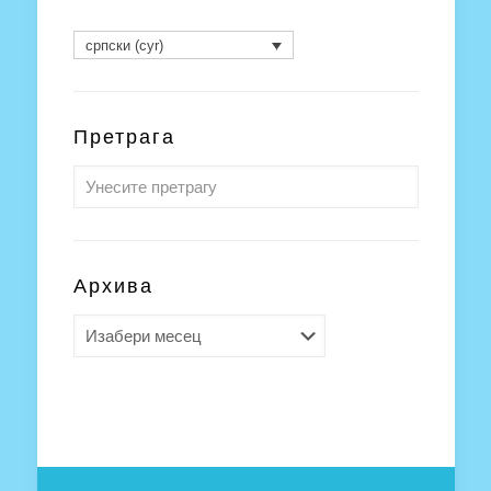
српски (cyr)
Претрага
Архива
Архива