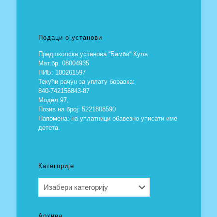
Подаци о установи
Предшколска установа “Бамби“ Кула
Мат.бр. 08004935
ПИБ: 100261597
Текући рачун за уплату боравка:
840-742156843-87
Модел 97,
Позив на број: 5221808590
Напомена: на уплатници обавезно уписати име
детета.
Категорије
Категорије
Архива