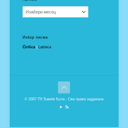
Архива
Избор писма
Ćirilica
|
Latinica
© 2007 ПУ Бамби Кула - Сва права задржана