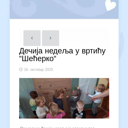
Дечија недеља у вртићу
“Шећерко“
16. октобар 2020.