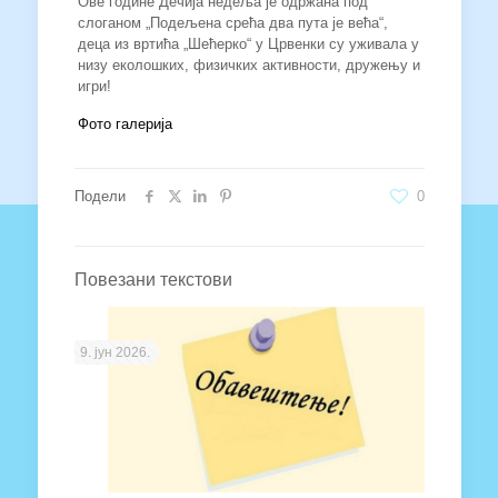
Ове године Дечија недеља је одржана под
слоганом „Подељена срећа два пута је већа“,
деца из вртића „Шећерко“ у Црвенки су уживала у
низу еколошких, физичких активности, дружењу и
игри!
Фото галерија
Подели
0
Повезани текстови
9. јун 2026.