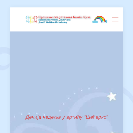
Дечија недеља у вртићу “Шећерко“