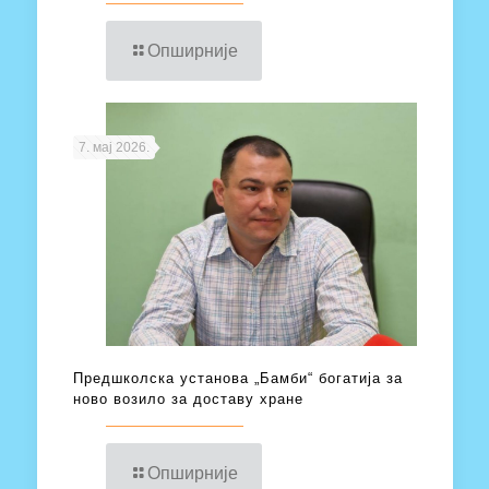
Опширније
7. мај 2026.
Предшколска установа „Бамби“ богатија за
ново возило за доставу хране
Опширније