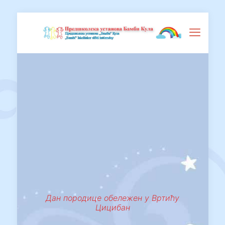
Дан породице обележен у Вртићу
Цицибан