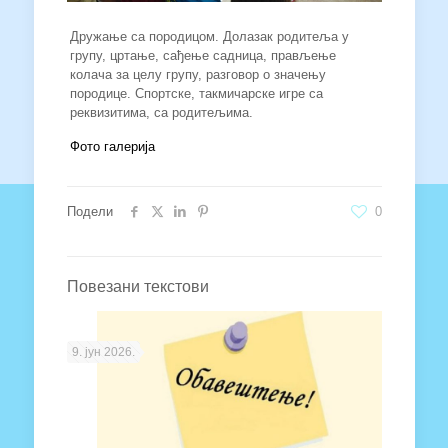
Дружање са породицом. Долазак родитеља у
групу, цртање, сађење садница, прављење
колача за целу групу, разговор о значењу
породице. Спортске, такмичарске игре са
реквизитима, са родитељима.
Фото галерија
Подели
0
Повезани текстови
9. јун 2026.