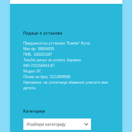
Подаци о установи
Предшколска установа “Бамби“ Кула
Мат.бр. 08004935
ПИБ: 100261597
Текући рачун за уплату боравка:
840-742156843-87
Модел 97,
Позив на број: 5221808590
Напомена: на уплатници обавезно уписати име
детета.
Категорије
Категорије