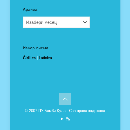
Архива
Архива
Избор писма
Ćirilica
|
Latinica
© 2007 ПУ Бамби Кула - Сва права задржана