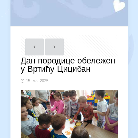
Дан породице обележен
у Вртићу Цицибан
15. мај 2025.