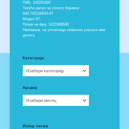
ПИБ: 100261597
Текући рачун за уплату боравка:
840-742156843-87
Модел 97,
Позив на број: 5221808590
Напомена: на уплатници обавезно уписати име
детета.
Категорије
Категорије
Архива
Архива
Избор писма