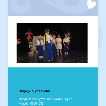
Подаци о установи
Предшколска установа “Бамби“ Кула
Мат.бр. 08004935