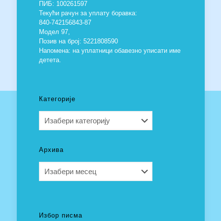
ПИБ: 100261597
Текући рачун за уплату боравка:
840-742156843-87
Модел 97,
Позив на број: 5221808590
Напомена: на уплатници обавезно уписати име
детета.
Категорије
Категорије
Архива
Архива
Избор писма