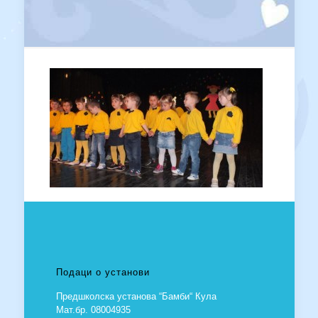
Подаци о установи
Предшколска установа “Бамби“ Кула
Мат.бр. 08004935