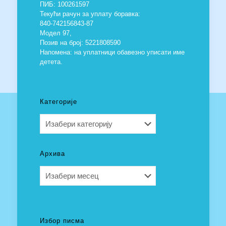
ПИБ: 100261597
Текући рачун за уплату боравка:
840-742156843-87
Модел 97,
Позив на број: 5221808590
Напомена: на уплатници обавезно уписати име
детета.
Категорије
Категорије
Архива
Архива
Избор писма