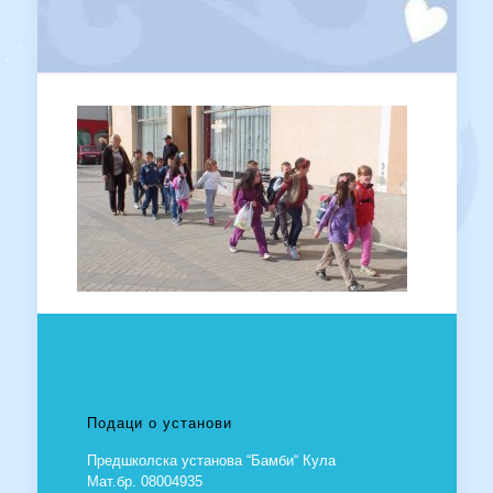
Подаци о установи
Предшколска установа “Бамби“ Кула
Мат.бр. 08004935