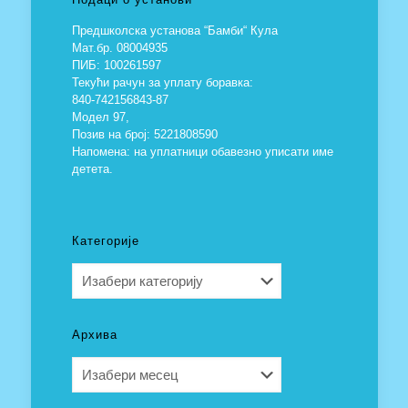
Предшколска установа “Бамби“ Кула
Мат.бр. 08004935
ПИБ: 100261597
Текући рачун за уплату боравка:
840-742156843-87
Модел 97,
Позив на број: 5221808590
Напомена: на уплатници обавезно уписати име
детета.
Категорије
Категорије
Архива
Архива