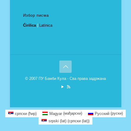
Избор писма
Ćirilica
|
Latinica
© 2007 ПУ Бамби Кула - Сва права задржана
српски (ћир)
Magyar
(
мађарски
)
Русский
(
руски
)
srpski (lat)
(
српски (lat)
)