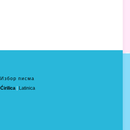
Избор писма
Ćirilica
|
Latinica