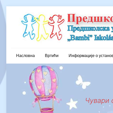
Насловна
Вртићи
Информације о устано
Чувари о