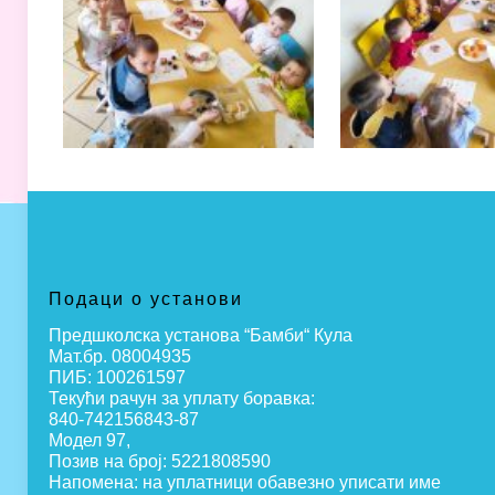
Подаци о установи
Предшколска установа “Бамби“ Кула
Мат.бр. 08004935
ПИБ: 100261597
Текући рачун за уплату боравка:
840-742156843-87
Модел 97,
Позив на број: 5221808590
Напомена: на уплатници обавезно уписати име