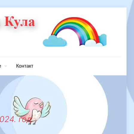
е
Контакт
024. год.