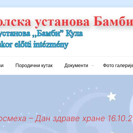
ви
Породични кутак
Документи
Фото галериј
смеха – Дан здраве хране 16.10.2