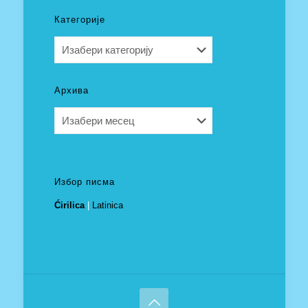
Категорије
Категорије
Архива
Архива
Избор писма
Ćirilica
|
Latinica