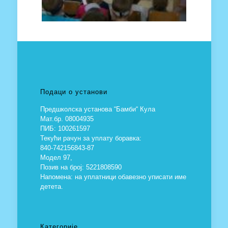
Подаци о установи
Предшколска установа “Бамби“ Кула
Мат.бр. 08004935
ПИБ: 100261597
Текући рачун за уплату боравка:
840-742156843-87
Модел 97,
Позив на број: 5221808590
Напомена: на уплатници обавезно уписати име
детета.
Категорије