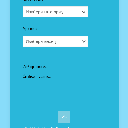
Категорије
Архива
Архива
Избор писма
Ćirilica
|
Latinica