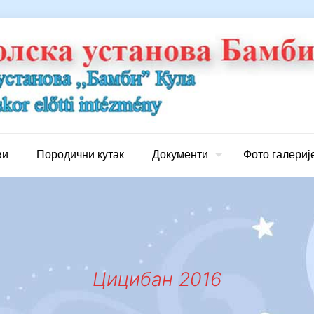
ви
Породични кутак
Документи
Фото галериј
Цицибан 2016