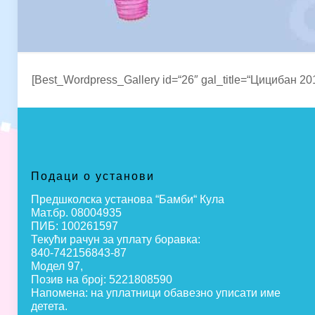
[Best_Wordpress_Gallery id=“26″ gal_title=“Цицибан 20
Подаци о установи
Предшколска установа “Бамби“ Кула
Мат.бр. 08004935
ПИБ: 100261597
Текући рачун за уплату боравка:
840-742156843-87
Модел 97,
Позив на број: 5221808590
Напомена: на уплатници обавезно уписати име
детета.