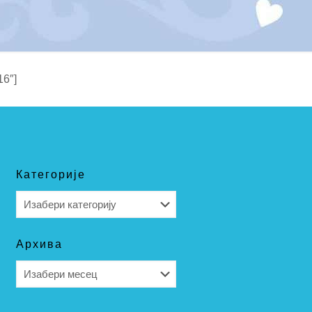
16″]
Категорије
Категорије
Архива
Архива