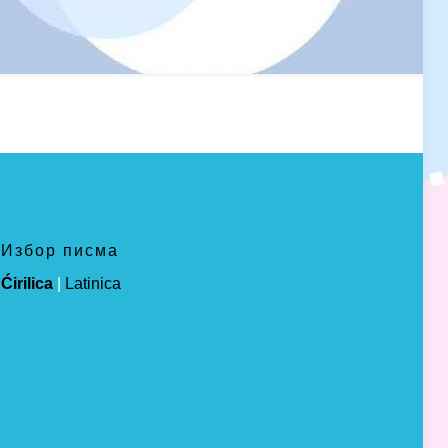
Избор писма
Ćirilica
|
Latinica