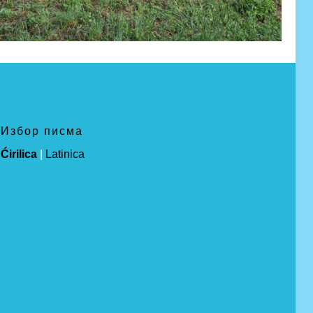
Избор писма
Ćirilica
|
Latinica