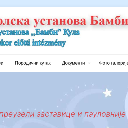
ви
Породични кутак
Документи
Фото галериј
преузели заставице и пауловније 0