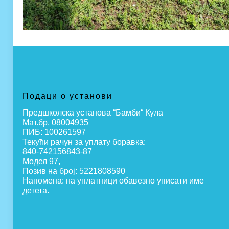
Подаци о установи
Предшколска установа “Бамби“ Кула
Мат.бр. 08004935
ПИБ: 100261597
Текући рачун за уплату боравка:
840-742156843-87
Модел 97,
Позив на број: 5221808590
Напомена: на уплатници обавезно уписати име
детета.