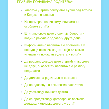
ПРАВИЛА ПОНАШАЊА РОДИТЕЉА:
Уласком у вртић поштујемо Кућни ред вртића
и Кодекс понашања
На примеран начин комуницирамо са
особљем вртића
Штитимо своје дете у случају болести и
водимо рачуна о здрављу друге деце
Информишемо васпитача о променама у
породици везаним за дете које би могле
утицати на понашање детета у вртићу
Да редовно доводе дете у вртић и ако дете
не дође, обавестити васпитача о разлогу
недоласка
Да долазе на родитељске састанке
Да се одазову на свки позив васпитача
Да уважавају личност детета
Да се придржавају договореног времена
доласка и одласка детета у вртић