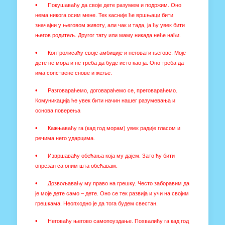
•
Покушаваћу да своје дете разумем и подржим. Оно
нема никога осим мене. Тек касније ће вршњаци бити
значајни у његовом животу, али чак и тада, ја ћу увек бити
његов родитељ. Другог тату или маму никада неће наћи.
•
Контролисаћу своје амбиције и неговати његове. Моје
дете не мора и не треба да буде исто као ја. Оно треба да
има сопствене снове и жеље.
•
Разговараћемо, договараћемо се, преговараћемо.
Комуникација ће увек бити начин нашег разумевања и
основа поверења
•
Кажњаваћу га (кад год морам) увек радије гласом и
речима него ударцима.
•
Извршаваћу обећања која му дајем. Зато ћу бити
опрезан са оним шта обећавам.
•
Дозвољаваћу му право на грешку. Често заборавим да
је моје дете само – дете. Оно се тек развија и учи на својим
грешкама. Неопходно је да тога будем свестан.
•
Неговаћу његово самопоуздање. Похвалићу га кад год