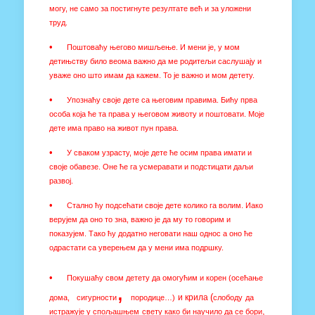
могу, не само за постигнуте резултате већ и за уложени
труд.
•
Поштоваћу његово мишљење. И мени је, у мом
детињству било веома важно да ме родитељи саслушају и
уваже оно што имам да кажем. То је важно и мом детету.
•
Упознаћу своје дете са његовим правима. Бићу прва
особа која ће та права у његовом животу и поштовати. Моје
дете има право на живот пун права.
•
У сваком узрасту, моје дете ће осим права имати и
своје обавезе. Оне ће га усмеравати и подстицати даљи
развој.
•
Стално ћу подсећати своје дете колико га волим. Иако
верујем да оно то зна, важно је да му то говорим и
показујем. Тако ћу додатно неговати наш однос а оно ће
одрастати са уверењем да у мени има подршку.
•
Покушаћу свом детету да омогућим и корен (осећање
,
(
и крила
дома,
сигурности
породице…)
слободу
да
,
истражује у спољашњем
свету како би научило да се бори