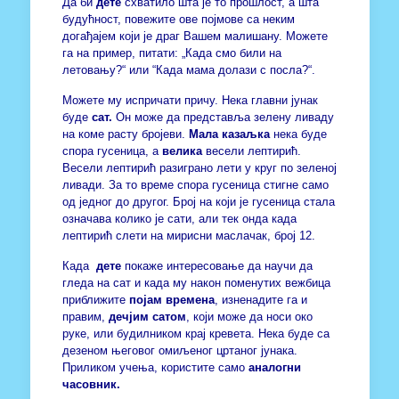
Да би
дете
схватило шта је то прошлост, а шта
будућност, повежите ове појмове са неким
догађајем који је драг Вашем малишану. Можете
га на пример, питати: „Када смо били на
летовању?“ или “Када мама долази с посла?“.
Можете му испричати причу. Нека главни јунак
буде
сат.
Он може да представља зелену ливаду
на коме расту бројеви.
Мала казаљка
нека буде
спора гусеница, а
велика
весели лептирић.
Весели лептирић разиграно лети у круг по зеленој
ливади. За то време спора гусеница стигне само
од једног до другог. Број на који је гусеница стала
означава колико је сати, али тек онда када
лептирић слети на мирисни маслачак, број 12.
Када
дете
покаже интересовање да научи да
гледа на сат и када му након поменутих вежбица
приближите
појам времена
, изненадите га и
правим,
дечјим сатом
, који може да носи око
руке, или будилником крај кревета. Нека буде са
дезеном његовог омиљеног цртаног јунака.
Приликом учења, користите само
аналогни
часовник.