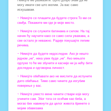
Немојте ме размазити. Врло добро знам да не
могу имати све што желим. Ја вас само
искушавам.
~ Немојте се плашити да будете строги.То ми се
свиђа. Покажите ми где је моје место.
~ Немојте се служити батинама и силом. На тај
начин ћу научити како се само сила уважава, а
све остало је неважно. Радије покушајте лепим
речима.
~ Немојте да будете недоследни. Ако је нешто
једном „не“, нека увек буде „не“. Ако мењате
одлуке то ће ме збунити и касније ни ја нећу бити
доследна и одговорна личност.
~ Немојте обећавати ако не мислите да испуните
дато обећање. Тиме само чините да изгубим
поверење у вас.
~ Немојте уместо мене чинити ствари које могу
учинити сам. Због тога се осећам као беба, а
могао бих навикнути да целог живота бринете о
мојим обавезама