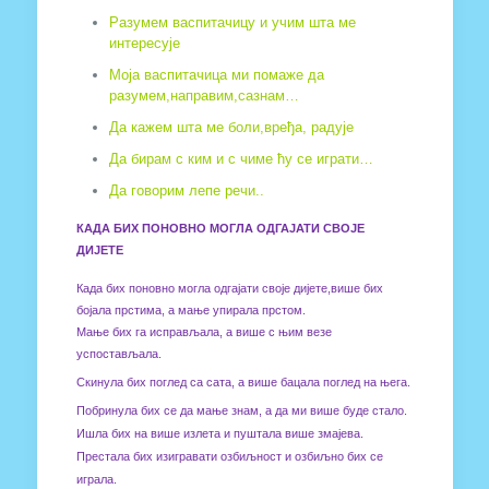
Разумем васпитачицу и учим шта ме
интересује
Моја васпитачица ми помаже да
разумем,направим,сазнам…
Да кажем шта ме боли,вређа, радује
Да бирам с ким и с чиме ћу се играти…
Да говорим лепе речи..
КАДА БИХ ПОНОВНО МОГЛА ОДГАЈАТИ СВОЈЕ
ДИЈЕТЕ
Када бих поновно могла одгајати своје дијете,више бих
бојала прстима, а мање упирала прстом.
Мање бих га исправљала, а више с њим везе
успостављала.
Скинула бих поглед са сата, а више бацала поглед на њега.
Побринула бих се да мање знам, а да ми више буде стало.
Ишла бих на више излета и пуштала више змајева.
Престала бих изигравати озбиљност и озбиљно бих се
играла.