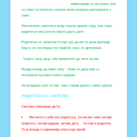
иживљавају се на њима, али
се само са ћалетом и кевом може искрено разговарати о
томе.
Има велике сиротиње меду нашом децом, којој, сем пара,
родитељи нису могли ништа друго дати.
Родитељи се запрепасте кад чују да им се деца дрограју.
Кад су их последњи пут видели, нису се дрогирала.
Туците своју децу чим приметите да личе на вас.
Млади морају да живе ноћу – беже из дана који су
окупирали њухови очеви и дедови.
На младима свет остаје, чим старији донесу такву одлуку.
РОДИТЕЉСКА ЗАКЛЕТВА
Свечано обећавам да ћу:
•
Мислити о себи као родитељу. Ја нисам само нечији
пријатељ, нечији радник, нечије дете… Ја сам и родитељ.
м.
То је можда и најважнија улога коју има