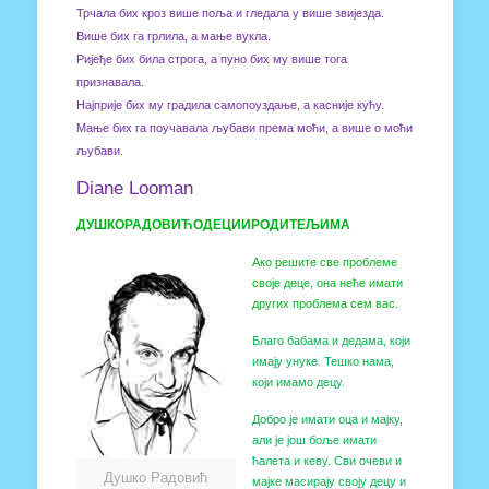
Трчала бих кроз више поља и гледала у више звијезда.
Више бих га грлила, а мање вукла.
Ријеђе бих била строга, а пуно бих му више тога
признавала.
Најприје бих му градила самопоуздање, а касније кућу.
Мање бих га поучавала љубави према моћи, а више о моћи
љубави.
Diane Looman
ДУШКО
РАДОВИ
Ћ
О
ДЕЦИ
И
РОДИТЕЉИМА
Ако решите све проблеме
своје деце, она неће имати
других проблема сем вас.
Благо бабама и дедама, који
имају унуке. Тешко нама,
који имамо децу.
Добро је имати оца и мајку,
али је још боље имати
ћалета и кеву. Сви очеви и
Душко Радовић
мајке масирају своју децу и