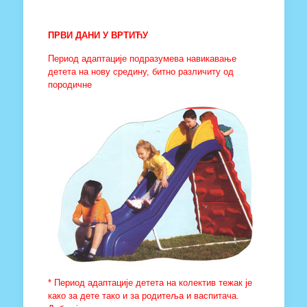
ПРВИ ДАНИ У ВРТИЋУ
Период адаптације подразумева навикавање
детета на нову средину, битно различиту од
породичне
* Период адаптације детета на колектив тежак је
како за дете тако и за родитеља и васпитача.