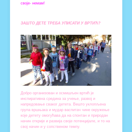
своје- немам!
ЗАШТО ДЕТЕ ТРЕБА УПИСАТИ У ВРТИЋ?
Добро организован и осмишљен вртић је
инспиративна средина за учење, развој и
напредовање сваког детета. Вешто уклопљена
група вршњака и мудар васпитач чине окружење
које детету омогућава да на спонтан и природан
начин открије и развија своје потенцијале, и то на
свој начин и у сопственом темпу.