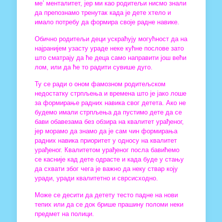
ме’ менталитет, јер ми као родитељи нисмо знали
да препознамо тренутак када је дете хтело и
имало потребу да формира своје радне навикe.
Обично родитељи деци ускраћују могућност да на
најранијем узасту ураде неке кућне послове зато
што сматрају да ће деца само направити још већи
лом, или да ће то радити сувише дуго.
Ту се ради о оном фамозном родитељском
недостатку стрпљења и времена што је јако лоше
за формирање радних навика свог детета. Ако не
будемо имали стрпљења да пустимо дете да се
бави обавезама без обзира на квалитет урађеног,
јер морамо да знамо да је сам чин формирања
радних навика приоритет у односу на квалитет
урађеног. Квалитетом урађеног посла бавићемо
се касније кад дете одрасте и када буде у стању
да схвати због чега је важно да неку ствар коју
уради, уради квалитетно и сврсисходно.
Може се десити да детету тесто падне на нови
тепих или да се док брише прашину поломи неки
предмет на полици.