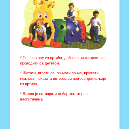
* По повратку из вртића, добро је више времена
проводити са дететом.
* Шетати, играти се, причати приче, пружати
нежност, показати интерес за његове доживљаје
из вртића.
* Важно је остварити добар контакт са
васпитачима