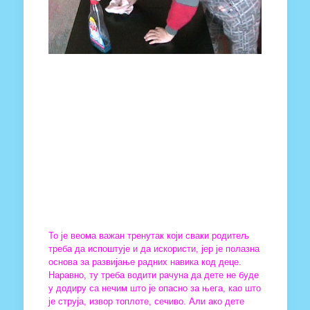
То је веома важан тренутак који сваки родитељ
треба да испоштује и да искористи, јер је полазна
основа за развијање радних навика код деце.
Наравно, ту треба водити рачуна да дете не буде
у додиру са нечим што је опасно за њега, као што
је струја, извор топлоте, сечиво. Али ако дете