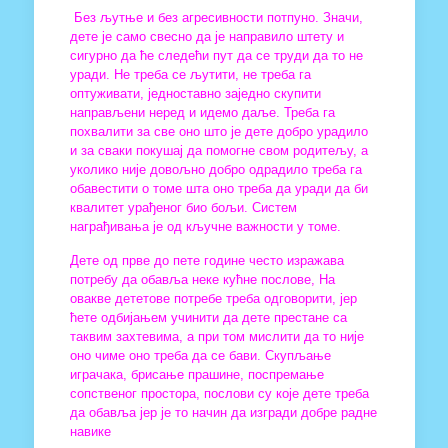
Без љутње и без агресивности потпуно. Значи,
дете је само свесно да је направило штету и
сигурно да ће следећи пут да се труди да то не
уради. Не треба се љутити, не треба га
оптуживати, једноставно заједно скупити
направљени неред и идемо даље. Треба га
похвалити за све оно што је дете добро урадило
и за сваки покушај да помогне свом родитељу, а
уколико није довољно добро одрадило треба га
обавестити о томе шта оно треба да уради да би
квалитет урађеног био бољи. Систем
награђивања је од кључне важности у томе.
Дете од прве до пете године често изражава
потребу да обавља неке кућне послове, На
овакве дететове потребе треба одговорити, јер
ћете одбијањем учинити да дете престане са
таквим захтевима, а при том мислити да то није
оно чиме оно треба да се бави. Скупљање
играчака, брисање прашине, поспремање
сопственог простора, послови су које дете треба
да обавља јер је то начин да изгради добре радне
навике