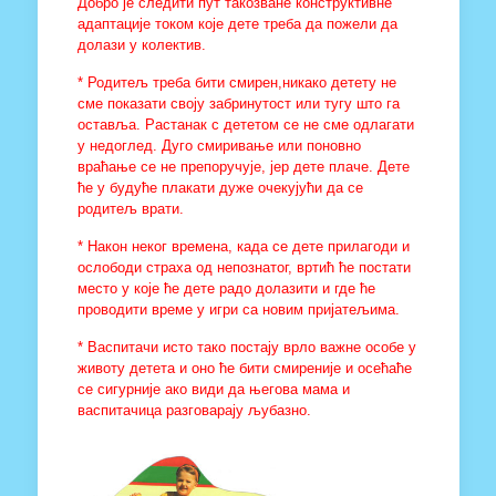
Добро је следити пут такозване конструктивне
адаптације током које дете треба да пожели да
долази у колектив.
* Родитељ треба бити смирен,никако детету не
сме показати своју забринутост или тугу што га
оставља. Растанак с дететом се не сме одлагати
у недоглед. Дуго смиривање или поновно
враћање се не препоручује, јер дете плаче. Дете
ће у будуће плакати дуже очекујући да се
родитељ врати.
* Након неког времена, када се дете прилагоди и
ослободи страха од непознатог, вртић ће постати
место у које ће дете радо долазити и где ће
проводити време у игри са новим пријатељима.
* Васпитачи исто тако постају врло важне особе у
животу детета и оно ће бити смиреније и осећаће
се сигурније ако види да његова мама и
васпитачица разговарају љубазно.