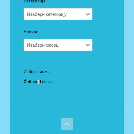
Категорије
Категорије
Архива
Архива
Избор писма
Ćirilica
|
Latinica