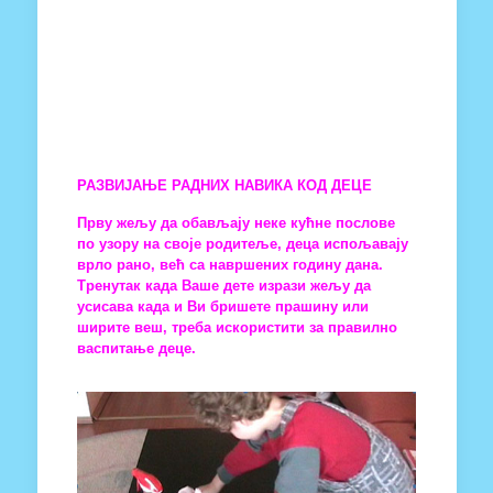
РАЗВИЈАЊЕ РАДНИХ НАВИКА КОД ДЕЦЕ
Прву жељу да обављају неке кућне послове
по узору на своје родитеље, деца испољавају
врло рано, већ са навршених годину дана.
Тренутак када Ваше дете изрази жељу да
усисава када и Ви бришете прашину или
ширите веш, треба искористити за правилно
васпитање деце.