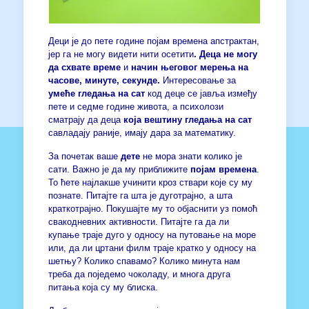
Деци је до пете године појам времена апстрактан,
јер га не могу видети нити осетити
. Деца не
могу
да схвате време
и
начин његовог мерења на
часове, минуте, секунде.
Интересовање за
умеће гледања на сат
код деце се јавља између
пете и седме године живота, а психолози
сматрају да деца
која вештину гледања на сат
савладају раније, имају дара за математику.
За почетак ваше
дете
не мора знати колико је
сати. Важно је да му приближите
појам времена
.
То ћете најлакше учинити кроз ствари које су му
познате. Питајте га шта је дуготрајно, а шта
краткотрајно. Покушајте му то објаснити уз помоћ
свакодневних активности. Питајте га да ли
купање траје дуго у односу на путовање на море
или, да ли цртани филм траје кратко у односу на
шетњу? Колико спавамо? Колико минута нам
треба да поједемо чоколаду, и многа друга
питања која су му блиска.