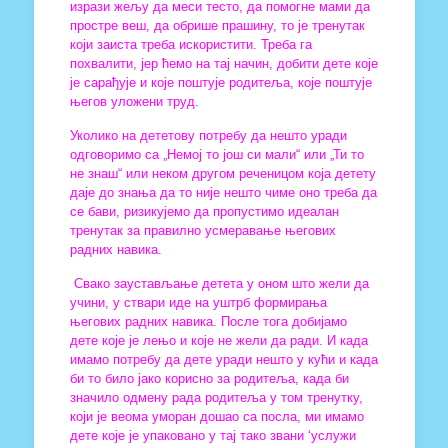
изрази жељу да меси тесто, да помогне мами да
простре веш, да обрише прашину, то је тренутак
који заиста треба искористити. Треба га
похвалити, јер ћемо на тај начин, добити дете које
је сарађује и које поштује родитеља, које поштује
његов уложени труд.
Уколико на дететову потребу да нешто уради
одговоримо са „Немој то још си мали“ или „Ти то
не знаш“ или неком другом реченицом која детету
даје до знања да то није нешто чиме оно треба да
се бави, ризикујемо да пропустимо идеалан
тренутак за правилно усмеравање његових
радних навика.
Свако заустављање детета у оном што жели да
учини, у ствари иде на уштрб формирања
његових радних навика. После тога добијамо
дете које је лењо и које не жели да ради. И када
имамо потребу да дете уради нешто у кући и када
би то било јако корисно за родитеља, када би
значило одмену рада родитеља у том тренутку,
који је веома уморан дошао са посла, ми имамо
дете које је упаковано у тај тако звани ‘услужи