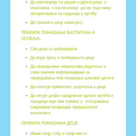
Да разговарају са децом о другој деци, о
играчкама, о васпитачици; да му подстакну
интересовање за садржаје у вртићу
Да прихвате децу каква јесу
ПРАВИЛА ПОНАШАЊА ВАСПИТАЧА И
ОСОБЉА:
Сва деца су добродошла
Да води бригу о безбедности деце
Да свакодневно обавештава родитеље о
свим важним информацијама за
напредовање или понашање њиховог детета
Да поштује приватност родитеља и деце
Да негује добре сарадничке односе вртића и
породице који нам помажу у осигуравању
савремене концепције предшколског
васпитања
ПРАВИЛА ПОНАШАЊА ДЕЦЕ:
Имам своју собу и своје место