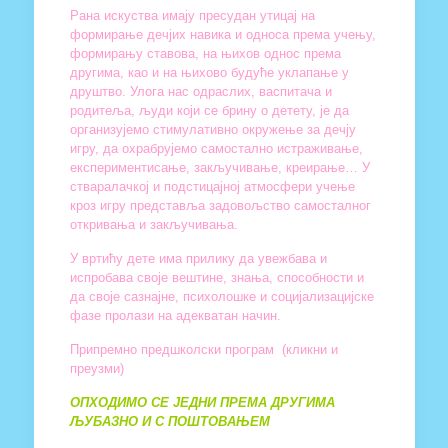
Рана искуства имају пресудан утицај на
формирање дечјих навика и односа према учењу,
формирању ставова, на њихов однос према
другима, као и на њихово будуће уклапање у
друштво. Улога нас одраслих, васпитача и
родитеља, људи који се брину о детету, је да
организујемо стимулативно окружење за дечју
игру, да охрабрујемо самостално истраживање,
експериментисање, закључивање, креирање… У
стваралачкој и подстицајној атмосфери учење
кроз игру представља задовољство самосталног
откривања и закључивања.
У вртићу дете има прилику да увежбава и
испробава своје вештине, знања, способности и
да своје сазнајне, психолошке и социјализацијске
фазе пролази на адекватан начин.
Припремно предшколски програм
(кликни и
преузми)
ОПХОДИМО СЕ ЈЕДНИ ПРЕМА ДРУГИМА
ЉУБАЗНО И С ПОШТОВАЊЕМ