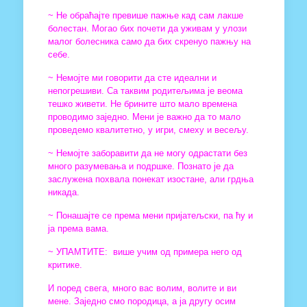
~ Не обраћајте превише пажње кад сам лакше
болестан. Могао бих почети да уживам у улози
малог болесника само да бих скренуо пажњу на
себе.
~ Немојте ми говорити да сте идеални и
непогрешиви. Са таквим родитељима је веома
тешко живети. Не брините што мало времена
проводимо заједно. Мени је важно да то мало
проведемо квалитетно, у игри, смеху и весељу.
~ Немојте заборавити да не могу одрастати без
много разумевања и подршке. Познато је да
заслужена похвала понекат изостане, али грдња
никада.
~ Понашајте се према мени пријатељски, па ћу и
ја према вама.
~ УПАМТИТЕ: више учим од примера него од
критике.
И поред свега, много вас волим, волите и ви
мене. Заједно смо породица, а ја другу осим