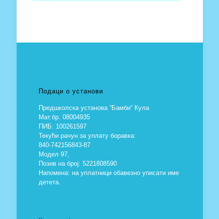
Подаци о установи
Предшколска установа “Бамби“ Кула
Мат.бр. 08004935
ПИБ: 100261597
Текући рачун за уплату боравка:
840-742156843-87
Модел 97,
Позив на број: 5221808590
Напомена: на уплатници обавезно уписати име
детета.