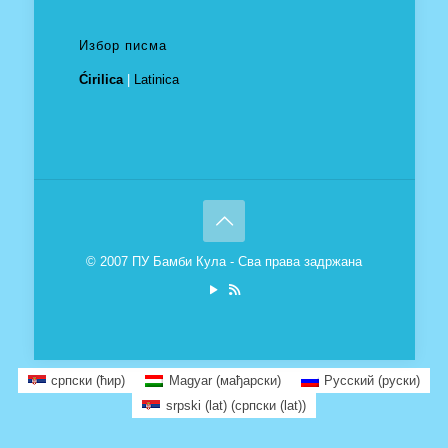
Избор писма
Ćirilica
|
Latinica
© 2007 ПУ Бамби Кула - Сва права задржана
српски (ћир)
Magyar
(
мађарски
)
Русский
(
руски
)
srpski (lat)
(
српски (lat)
)