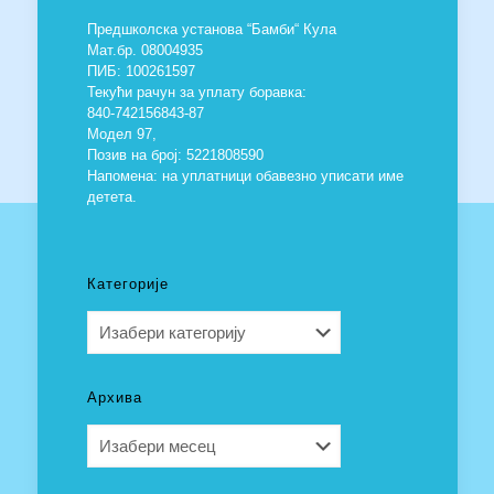
Предшколска установа “Бамби“ Кула
Мат.бр. 08004935
ПИБ: 100261597
Текући рачун за уплату боравка:
840-742156843-87
Модел 97,
Позив на број: 5221808590
Напомена: на уплатници обавезно уписати име
детета.
Категорије
Категорије
Архива
Архива