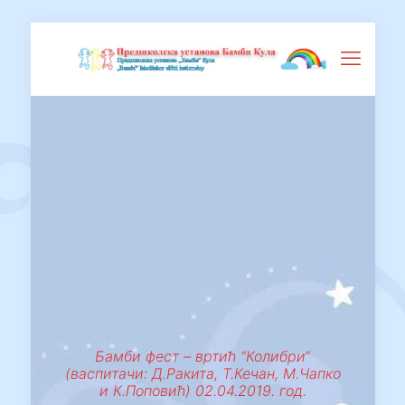
Бамби фест – вртић “Колибри“
(васпитачи: Д.Ракита, Т.Кечан, М.Чапко
и К.Поповић) 02.04.2019. год.