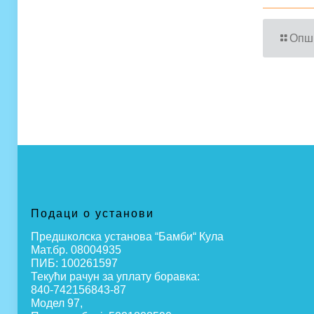
Опш
Подаци о установи
Предшколска установа “Бамби“ Кула
Мат.бр. 08004935
ПИБ: 100261597
Текући рачун за уплату боравка:
840-742156843-87
Модел 97,