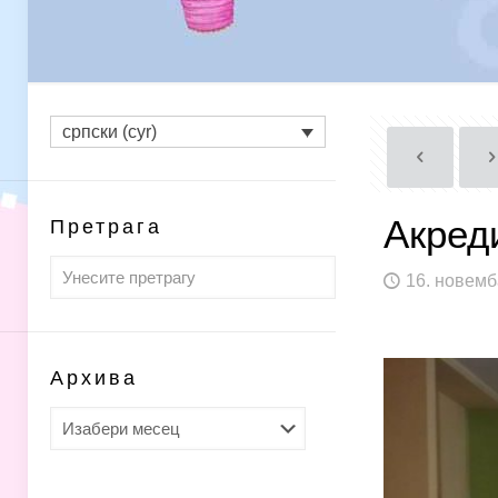
српски (cyr)
Акред
Претрага
16. новемб
Архива
Архива