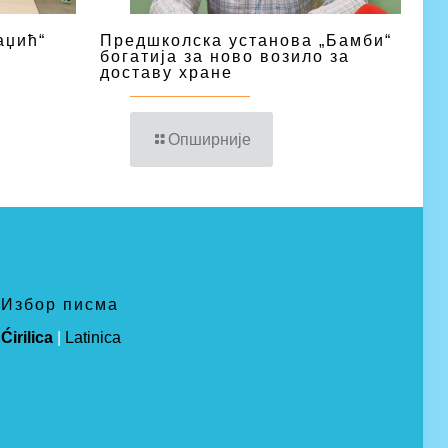
аџић“
Предшколска установа „Бамби“
богатија за ново возило за
доставу хране
Опширније
Избор писма
Ćirilica
|
Latinica