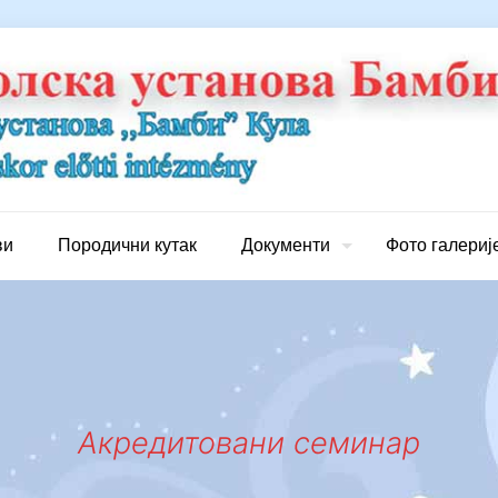
ви
Породични кутак
Документи
Фото галериј
Акредитовани семинар