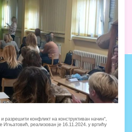
 и разрешити конфликт на конструктиван начин“,
Игњатовић, реализован је 16.11.2024. у вртићу