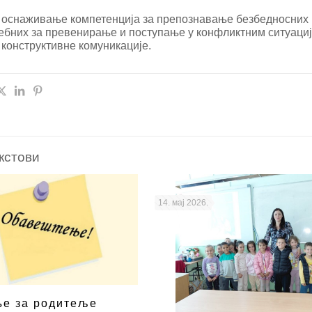
 оснаживање компетенција за препознавање безбедносних 
ебних за превенирање и поступање у конфликтним ситуаци
конструктивне комуникације.
кстови
14. мај 2026.
е за родитеље