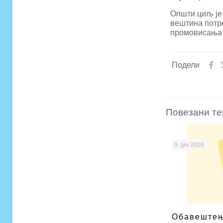
Општи циљ је
вештина потр
промовисања 
Подели
Повезани те
9. јун 2026.
Обавештењ