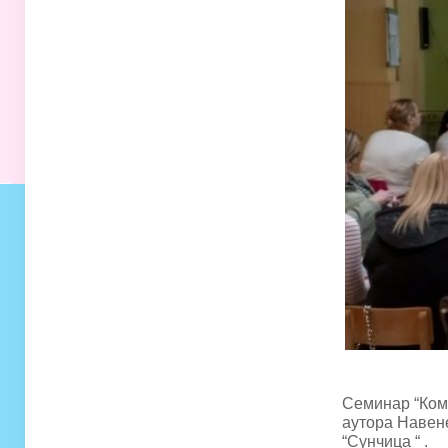
Семинар “Кому
аутора Навен
“Сунчица “ .