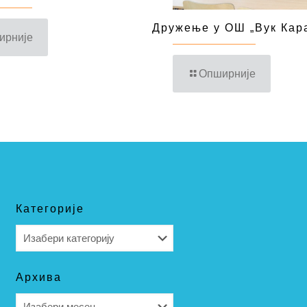
Дружење у ОШ „Вук Кар
ирније
Опширније
Категорије
Категорије
Архива
Архива