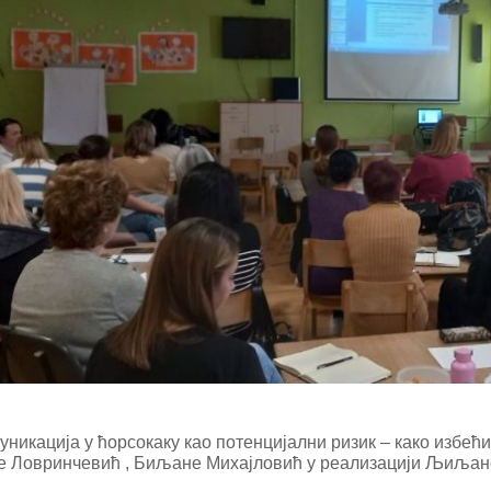
никација у ћорсокаку као потенцијални ризик – како избећи
е Ловринчевић , Биљане Михајловић у реализацији Љиљане 