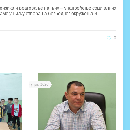
ризика и реаговање на њих – унапређење социјалних
јамс у циљу стварања безбедног окружења и
0
7. мај 2026.