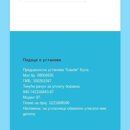
Подаци о установи
Предшколска установа “Бамби“ Кула
Мат.бр. 08004935
ПИБ: 100261597
Текући рачун за уплату боравка:
840-742156843-87
Модел 97,
Позив на број: 5221808590
Напомена: на уплатници обавезно уписати име
детета.