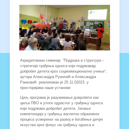
Акредитовани семинар “Подршка и структура –
стратегије грађења односа који подржавају
добробит детета кроз социоемоционално учење“,
аутора Александра Ружичић и Александра
Ранковић реализован је 25.11.02023. у
просторијама наше установе
Циљ програма је разумевање довробити као
циља ПВО и улоге одраслог у грађењу односа
који подржава добробит детета. Јачање
компетенција у грађењу васпитно образовног
процеса усмереног на развој и богаћење дечјег
искуства кроз фокус на грађењу односа и