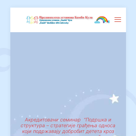
Акредитовани семинар “Подршка и
структура – стратегије грађења односа
који подржавају добробит детета кроз