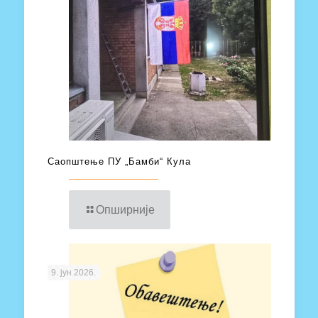
Саопштење ПУ „Бамби“ Кула
Опширније
9. јун 2026.