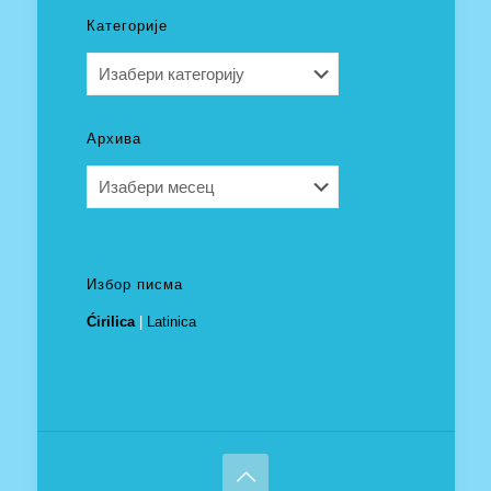
Категорије
Категорије
Архива
Архива
Избор писма
Ćirilica
|
Latinica