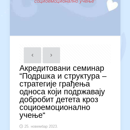
социоемоционално учење“
Акредитовани семинар
“Подршка и структура –
стратегије грађења
односа који подржавају
добробит детета кроз
социоемоционално
учење“
25. новембар 2023.