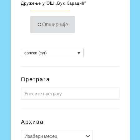
Дружење у ОШ „Вук Караџић“
Опширније
српски (cyr)
Претрага
Архива
Архива