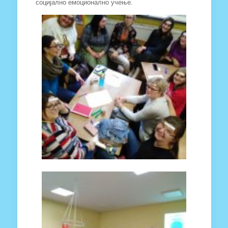
социјално емоционално учење.