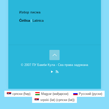
Избор писма
Ćirilica
|
Latinica
© 2007 ПУ Бамби Кула - Сва права задржана
српски (ћир)
Magyar
(
мађарски
)
Русский
(
руски
)
srpski (lat)
(
српски (lat)
)