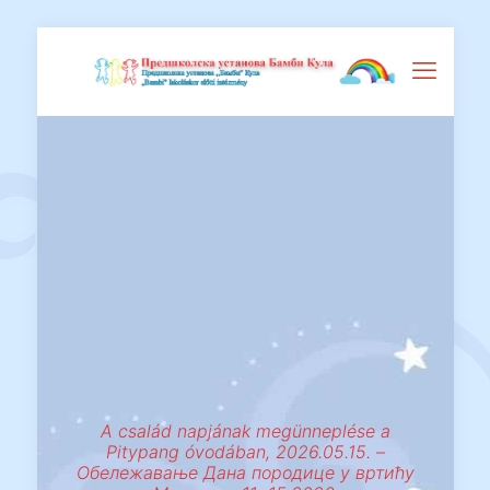
A család napjának megünneplése a
Pitypang óvodában, 2026.05.15. –
Обележавање Дана породице у вртићу