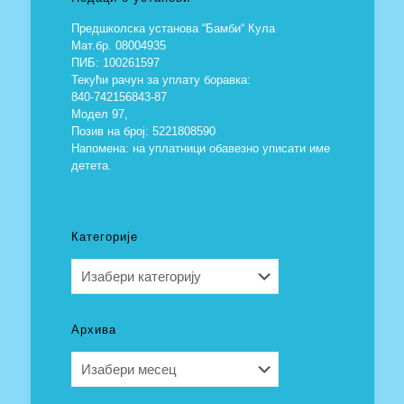
Предшколска установа “Бамби“ Кула
Мат.бр. 08004935
ПИБ: 100261597
Текући рачун за уплату боравка:
840-742156843-87
Модел 97,
Позив на број: 5221808590
Напомена: на уплатници обавезно уписати име
детета.
Категорије
Категорије
Архива
Архива