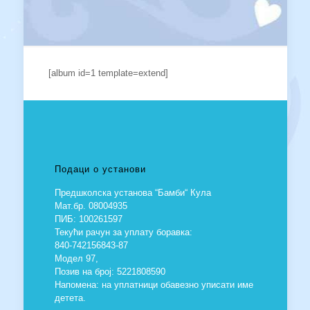
[album id=1 template=extend]
Подаци о установи
Предшколска установа “Бамби“ Кула
Мат.бр. 08004935
ПИБ: 100261597
Текући рачун за уплату боравка:
840-742156843-87
Модел 97,
Позив на број: 5221808590
Напомена: на уплатници обавезно уписати име
детета.