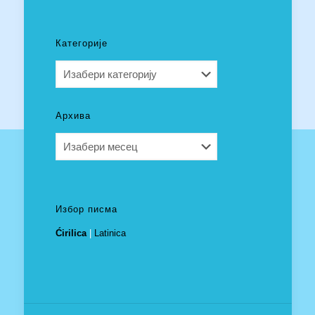
Категорије
Категорије
Архива
Архива
Избор писма
Ćirilica
|
Latinica