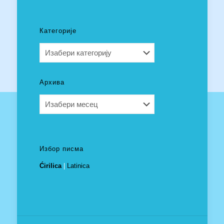
Категорије
Категорије
Архива
Архива
Избор писма
Ćirilica
|
Latinica