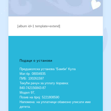
[album id=1 template=extend]
Подаци о установи
Предшколска установа “Бамби“ Кула
Мат.бр. 08004935
ПИБ: 100261597
Текући рачун за уплату боравка:
840-742156843-87
Модел 97,
Позив на број: 5221808590
Напомена: на уплатници обавезно уписати име
детета.