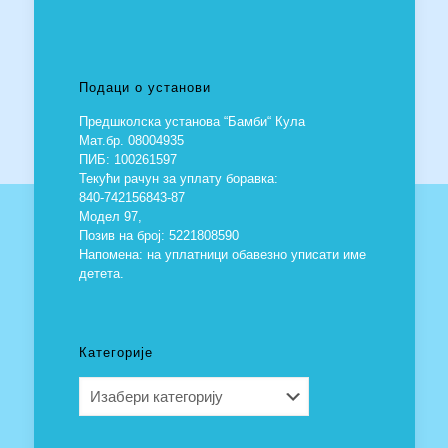
Подаци о установи
Предшколска установа “Бамби“ Кула
Мат.бр. 08004935
ПИБ: 100261597
Текући рачун за уплату боравка:
840-742156843-87
Модел 97,
Позив на број: 5221808590
Напомена: на уплатници обавезно уписати име
детета.
Категорије
Категорије