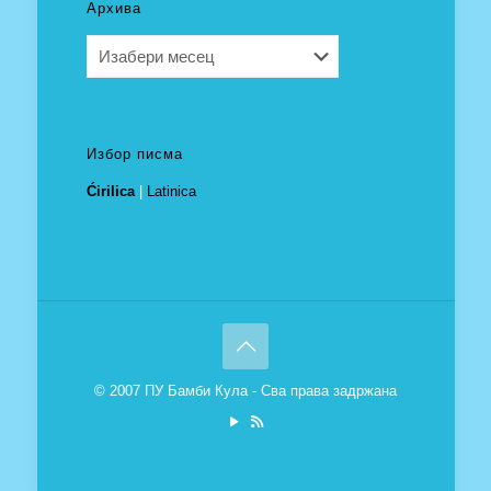
Архива
Архива
Избор писма
Ćirilica
|
Latinica
© 2007 ПУ Бамби Кула - Сва права задржана