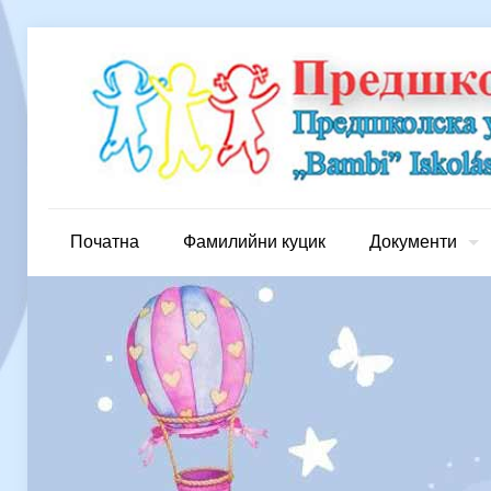
Початна
Фамилийни куцик
Документи