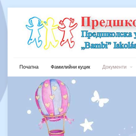
Початна
Фамилийни куцик
Документи