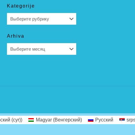
Kategorije
Kategorije
Arhiva
Arhiva
ский (cyr)
)
Magyar
(
Венгерский
)
Русский
srps