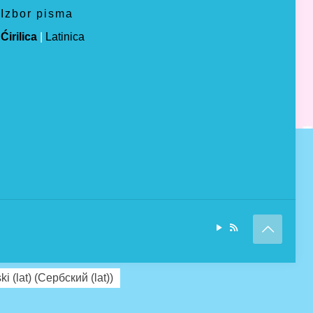
Izbor pisma
Ćirilica
|
Latinica
ki (lat)
(
Сербский (lat)
)