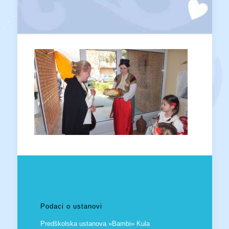
Podaci o ustanovi
Predškolska ustanova »Bambi» Kula