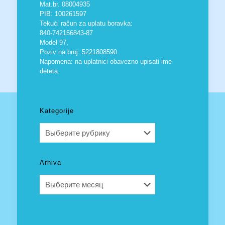
Mat.br. 08004935
PIB: 100261597
Tekući račun za uplatu boravka:
840-742156843-87
Model 97,
Poziv na broj: 5221808590
Napomena: na uplatnici obavezno upisati ime
deteta.
Kategorije
Kategorije
Arhiva
Arhiva