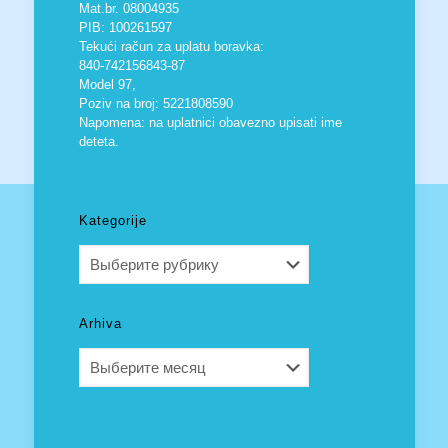
Mat.br. 08004935
PIB: 100261597
Tekući račun za uplatu boravka:
840-742156843-87
Model 97,
Poziv na broj: 5221808590
Napomena: na uplatnici obavezno upisati ime
deteta.
Kategorije
Kategorije
Arhiva
Arhiva