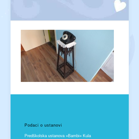
Podaci o ustanovi
Predškolska ustanova »Bambi» Kula