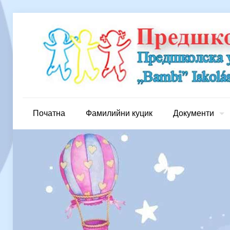
Початна
Фамилийни куцик
Документи