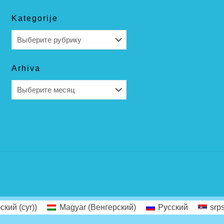
Kategorije
Kategorije
Arhiva
Arhiva
ский (cyr)
)
Magyar
(
Венгерский
)
Русский
srps