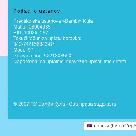
Podaci o ustanovi
Predškolska ustanova »Bambi» Kula
Mat.br. 08004935
PIB: 100261597
Tekući račun za uplatu boravka:
840-742156843-87
Model 97,
Poziv na broj: 5221808590
Napomena: na uplatnici obavezno upisati ime deteta.
© 2007 ПУ Бамби Кула - Сва права задржана
српски (ћир)
(
Серб