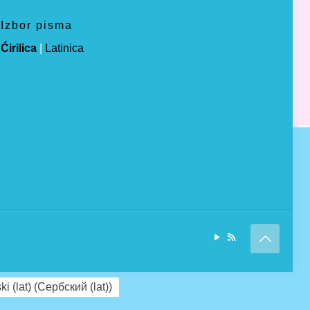
Izbor pisma
Ćirilica
|
Latinica
ki (lat)
(
Сербский (lat)
)