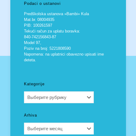
Podaci o ustanovi
Predškolska ustanova »Bambi» Kula
Mat.br. 08004935
PIB: 100261597
Tekući račun za uplatu boravka:
840-742156843-87
Model 97,
Poziv na broj: 5221808590
Napomena: na uplatnici obavezno upisati ime
deteta.
Kategorije
Kategorije
Arhiva
Arhiva