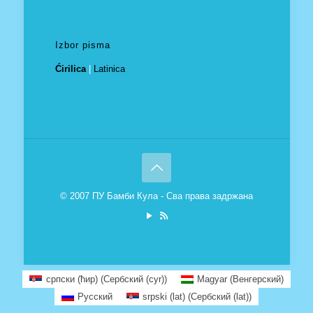
Izbor pisma
Ćirilica
|
Latinica
© 2007 ПУ Бамби Кула - Сва права задржана
српски (ћир)
(
Сербский (cyr)
)
Magyar
(
Венгерский
)
Русский
srpski (lat)
(
Сербский (lat)
)