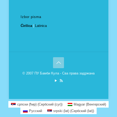
Izbor pisma
Ćirilica
|
Latinica
© 2007 ПУ Бамби Кула - Сва права задржана
српски (ћир)
(
Сербский (cyr)
)
Magyar
(
Венгерский
)
Русский
srpski (lat)
(
Сербский (lat)
)