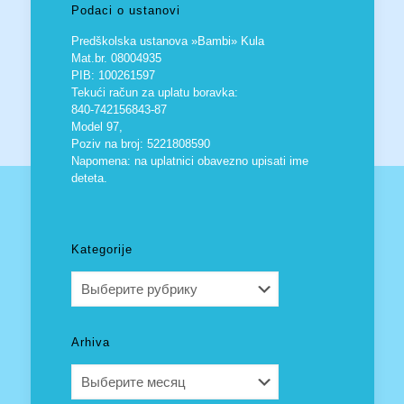
Podaci o ustanovi
Predškolska ustanova »Bambi» Kula
Mat.br. 08004935
PIB: 100261597
Tekući račun za uplatu boravka:
840-742156843-87
Model 97,
Poziv na broj: 5221808590
Napomena: na uplatnici obavezno upisati ime
deteta.
Kategorije
Kategorije
Arhiva
Arhiva