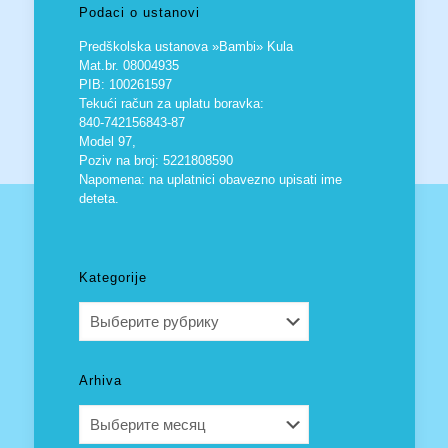
Podaci o ustanovi
Predškolska ustanova »Bambi» Kula
Mat.br. 08004935
PIB: 100261597
Tekući račun za uplatu boravka:
840-742156843-87
Model 97,
Poziv na broj: 5221808590
Napomena: na uplatnici obavezno upisati ime
deteta.
Kategorije
Kategorije
Arhiva
Arhiva