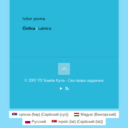
Izbor pisma
Ćirilica
|
Latinica
© 2007 ПУ Бамби Кула - Сва права задржана
српски (ћир)
(
Сербский (cyr)
)
Magyar
(
Венгерский
)
Русский
srpski (lat)
(
Сербский (lat)
)