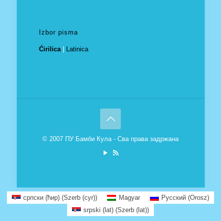
Izbor pisma
Ćirilica
|
Latinica
© 2007 ПУ Бамби Кула - Сва права задржана
српски (ћир)
(
Szerb (cyr)
)
Magyar
Русский
(
Orosz
)
srpski (lat)
(
Szerb (lat)
)