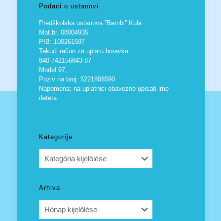
Podaci o ustanovi
Predškolska ustanova ”Bambi” Kula
Mat.br. 08004935
PIB: 100261597
Tekući račun za uplatu boravka:
840-742156843-87
Model 97,
Poziv na broj: 5221808590
Napomena: na uplatnici obavezno upisati ime
deteta.
Kategorije
Kategorije
Arhiva
Arhiva