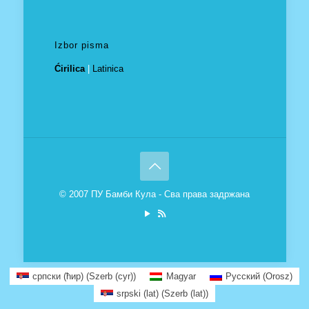
Izbor pisma
Ćirilica
|
Latinica
© 2007 ПУ Бамби Кула - Сва права задржана
српски (ћир)
(
Szerb (cyr)
)
Magyar
Русский
(
Orosz
)
srpski (lat)
(
Szerb (lat)
)