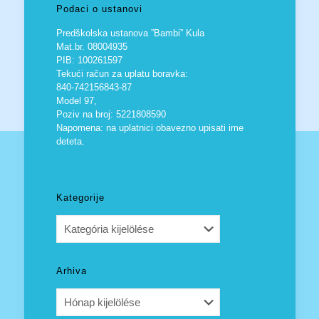
Podaci o ustanovi
Predškolska ustanova ”Bambi” Kula
Mat.br. 08004935
PIB: 100261597
Tekući račun za uplatu boravka:
840-742156843-87
Model 97,
Poziv na broj: 5221808590
Napomena: na uplatnici obavezno upisati ime
deteta.
Kategorije
Kategorije
Arhiva
Arhiva