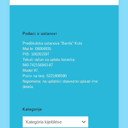
Podaci o ustanovi
Predškolska ustanova ”Bambi” Kula
Mat.br. 08004935
PIB: 100261597
Tekući račun za uplatu boravka:
840-742156843-87
Model 97,
Poziv na broj: 5221808590
Napomena: na uplatnici obavezno upisati ime
deteta.
Kategorije
Kategorije