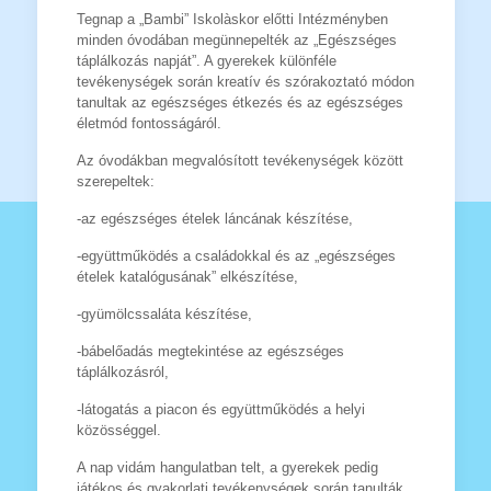
Tegnap a „Bambi” Iskolàskor előtti Intézményben
minden óvodában megünnepelték az „Egészséges
táplálkozás napját”. A gyerekek különféle
tevékenységek során kreatív és szórakoztató módon
tanultak az egészséges étkezés és az egészséges
életmód fontosságáról.
Az óvodákban megvalósított tevékenységek között
szerepeltek:
-az egészséges ételek láncának készítése,
-együttműködés a családokkal és az „egészséges
ételek katalógusának” elkészítése,
-gyümölcssaláta készítése,
-bábelőadás megtekintése az egészséges
táplálkozásról,
-látogatás a piacon és együttműködés a helyi
közösséggel.
A nap vidám hangulatban telt, a gyerekek pedig
játékos és gyakorlati tevékenységek során tanulták