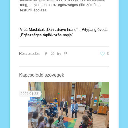
meg, milyen fontos az egészséges étkezés és a
testünk ápolàsa.
Vrtić Maslačak „Dan zdrave hrane” – Pitypang óvoda
„Egèszsèges tàplàlkozàs napja”
Részesedés
0
Kapcsolódó szövegek
2026.01.23.