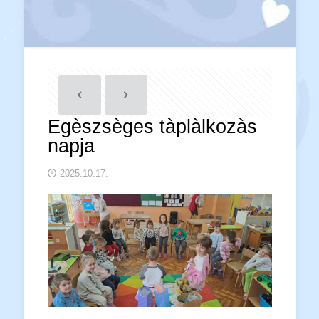
Egèszsèges tàplàlkozàs
napja
2025.10.17.