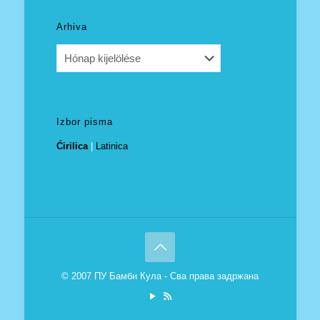
Arhiva
Arhiva
Izbor pisma
Ćirilica
|
Latinica
© 2007 ПУ Бамби Кула - Сва права задржана