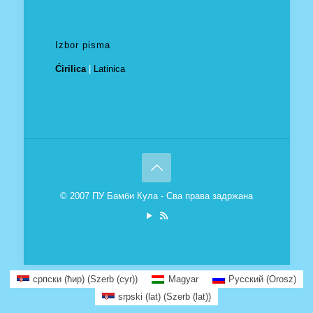
Izbor pisma
Ćirilica
|
Latinica
© 2007 ПУ Бамби Кула - Сва права задржана
српски (ћир)
(
Szerb (cyr)
)
Magyar
Русский
(
Orosz
)
srpski (lat)
(
Szerb (lat)
)