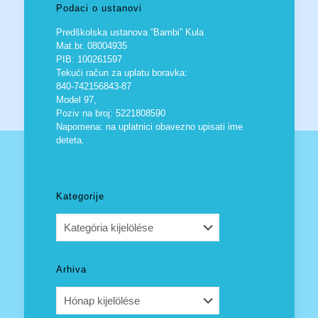
Podaci o ustanovi
Predškolska ustanova ”Bambi” Kula
Mat.br. 08004935
PIB: 100261597
Tekući račun za uplatu boravka:
840-742156843-87
Model 97,
Poziv na broj: 5221808590
Napomena: na uplatnici obavezno upisati ime
deteta.
Kategorije
Kategorije
Arhiva
Arhiva