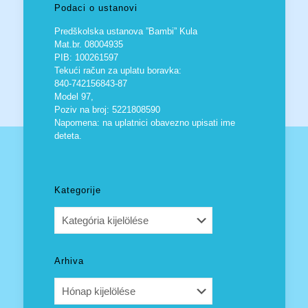
Podaci o ustanovi
Predškolska ustanova ”Bambi” Kula
Mat.br. 08004935
PIB: 100261597
Tekući račun za uplatu boravka:
840-742156843-87
Model 97,
Poziv na broj: 5221808590
Napomena: na uplatnici obavezno upisati ime
deteta.
Kategorije
Kategorije
Arhiva
Arhiva