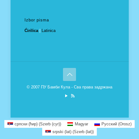
Izbor pisma
Ćirilica
|
Latinica
© 2007 ПУ Бамби Кула - Сва права задржана
српски (ћир)
(
Szerb (cyr)
)
Magyar
Русский
(
Orosz
)
srpski (lat)
(
Szerb (lat)
)