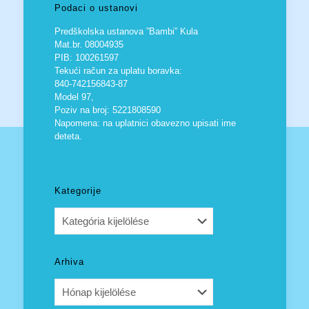
Podaci o ustanovi
Predškolska ustanova ”Bambi” Kula
Mat.br. 08004935
PIB: 100261597
Tekući račun za uplatu boravka:
840-742156843-87
Model 97,
Poziv na broj: 5221808590
Napomena: na uplatnici obavezno upisati ime
deteta.
Kategorije
Kategorije
Arhiva
Arhiva