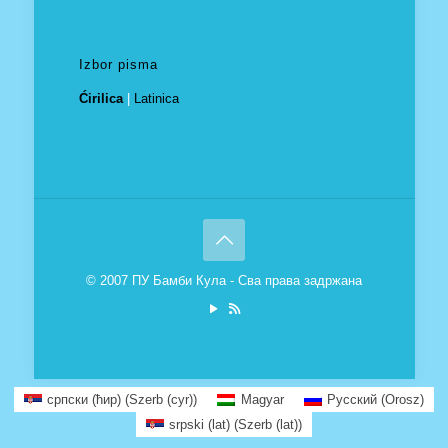
Izbor pisma
Ćirilica
|
Latinica
© 2007 ПУ Бамби Кула - Сва права задржана
српски (ћир)
(
Szerb (cyr)
)
Magyar
Русский
(
Orosz
)
srpski (lat)
(
Szerb (lat)
)