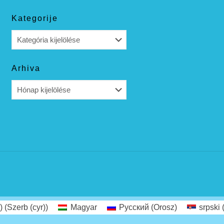
Kategorije
Kategorije
Arhiva
Arhiva
)
(
Szerb (cyr)
)
Magyar
Русский
(
Orosz
)
srpski (