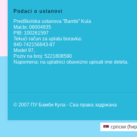
Podaci o ustanovi
Predškolska ustanova ”Bambi” Kula
Mat.br. 08004935
PIB: 100261597
Tekući račun za uplatu boravka:
840-742156843-87
Model 97,
Poziv na broj: 5221808590
Napomena: na uplatnici obavezno upisati ime deteta.
© 2007 ПУ Бамби Кула - Сва права задржана
српски (ћир