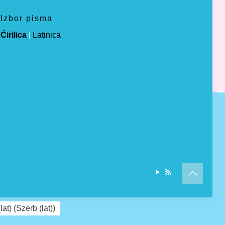
Izbor pisma
Ćirilica
|
Latinica
lat)
(
Szerb (lat)
)