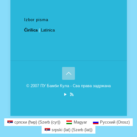
Izbor pisma
Ćirilica
|
Latinica
© 2007 ПУ Бамби Кула - Сва права задржана
српски (ћир)
(
Szerb (cyr)
)
Magyar
Русский
(
Orosz
)
srpski (lat)
(
Szerb (lat)
)