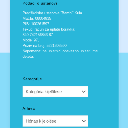
Podaci o ustanovi
Predškolska ustanova ”Bambi” Kula
Mat.br. 08004935
PIB: 100261597
Tekući račun za uplatu boravka:
840-742156843-87
Model 97,
Poziv na broj: 5221808590
Napomena: na uplatnici obavezno upisati ime
deteta.
Kategorije
Kategorije
Arhiva
Arhiva