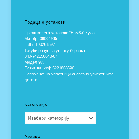
Подаци о установи
Предшколска установа “Бамби“ Кула
Мат.бр. 08004935
ПИБ: 100261597
Текући рачун за уплату боравка:
840-742156843-87
Модел 97,
Позив на број: 5221808590
Напомена: на уплатници обавезно уписати име
детета.
Категорије
Категорије
Архива