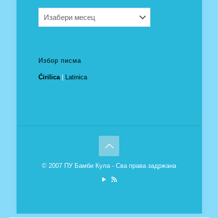
Архива
Избор писма
Ćirilica
|
Latinica
© 2007 ПУ Бамби Кула - Сва права задржана